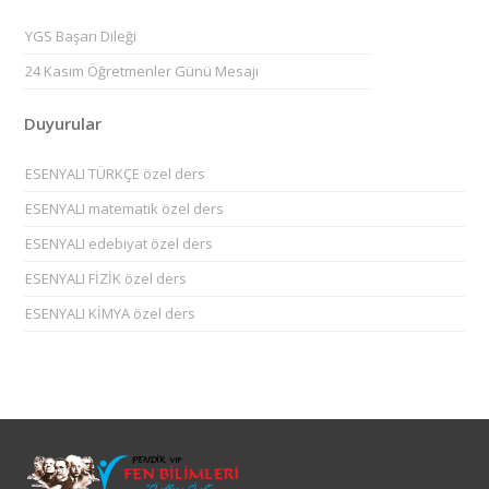
YGS Başarı Dileği
24 Kasım Öğretmenler Günü Mesajı
Duyurular
ESENYALI TÜRKÇE özel ders
ESENYALI matematik özel ders
ESENYALI edebiyat özel ders
ESENYALI FİZİK özel ders
ESENYALI KİMYA özel ders